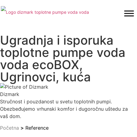
Ugradnja i isporuka
toplotne pumpe voda
voda ecoBOX,
Ugrinovci, kuća
Dizmark
Stručnost i pouzdanost u svetu toplotnih pumpi.
Obezbeđujemo vrhunski komfor i dugoročnu uštedu za
vaš dom.
Početna
>
Reference