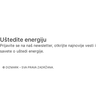
Ariston vazduh – voda
Geovaris zemlja – voda
Realizovani objekti
Uštedite energiju
Prijavite se na naš newsletter, otkrijte najnovije vesti i
savete o uštedi energije.
© DIZMARK – SVA PRAVA ZADRŽANA.