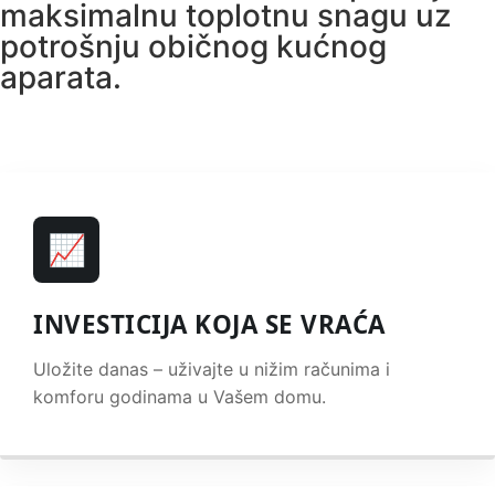
maksimalnu toplotnu snagu uz
potrošnju običnog kućnog
aparata.
📈
INVESTICIJA KOJA SE VRAĆA
Uložite danas – uživajte u nižim računima i
komforu godinama u Vašem domu.