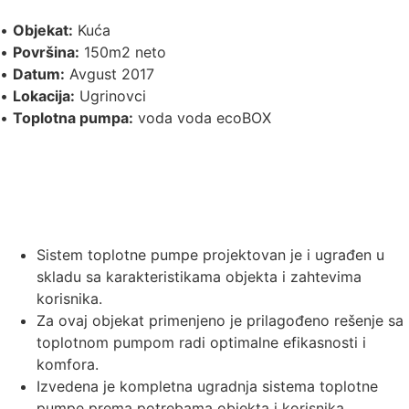
•
Objekat:
Kuća
•
Površina:
150m2 neto
•
Datum:
Avgust 2017
•
Lokacija:
Ugrinovci
•
Toplotna pumpa:
voda voda ecoBOX
Sistem toplotne pumpe projektovan je i ugrađen u
skladu sa karakteristikama objekta i zahtevima
korisnika.
Za ovaj objekat primenjeno je prilagođeno rešenje sa
toplotnom pumpom radi optimalne efikasnosti i
komfora.
Izvedena je kompletna ugradnja sistema toplotne
pumpe prema potrebama objekta i korisnika.