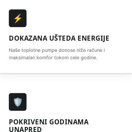
⚡
DOKAZANA UŠTEDA ENERGIJE
Naše toplotne pumpe donose niže račune i
maksimalan komfor tokom cele godine.
🛡️
POKRIVENI GODINAMA
UNAPRED