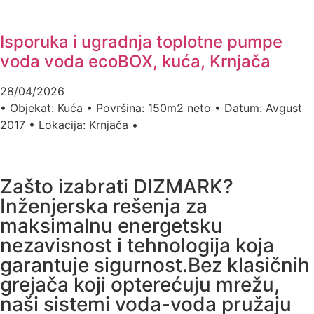
Isporuka i ugradnja toplotne pumpe
voda voda ecoBOX, kuća, Krnjača
28/04/2026
• Objekat: Kuća • Površina: 150m2 neto • Datum: Avgust
2017 • Lokacija: Krnjača •
Zašto izabrati DIZMARK?
Inženjerska rešenja za
maksimalnu energetsku
nezavisnost i tehnologija koja
garantuje sigurnost.Bez klasičnih
grejača koji opterećuju mrežu,
naši sistemi voda-voda pružaju