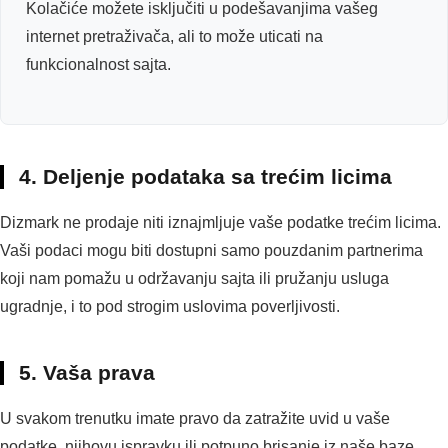
Kolačiće možete isključiti u podešavanjima vašeg
internet pretraživača, ali to može uticati na
funkcionalnost sajta.
4. Deljenje podataka sa trećim licima
Dizmark ne prodaje niti iznajmljuje vaše podatke trećim licima.
Vaši podaci mogu biti dostupni samo pouzdanim partnerima
koji nam pomažu u održavanju sajta ili pružanju usluga
ugradnje, i to pod strogim uslovima poverljivosti.
5. Vaša prava
U svakom trenutku imate pravo da zatražite uvid u vaše
podatke, njihovu ispravku ili potpuno brisanje iz naše baze