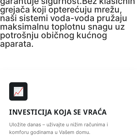
garantuje sigurnost.Bez klasičnih
grejača koji opterećuju mrežu,
naši sistemi voda-voda pružaju
maksimalnu toplotnu snagu uz
potrošnju običnog kućnog
aparata.
📈
INVESTICIJA KOJA SE VRAĆA
Uložite danas – uživajte u nižim računima i
komforu godinama u Vašem domu.