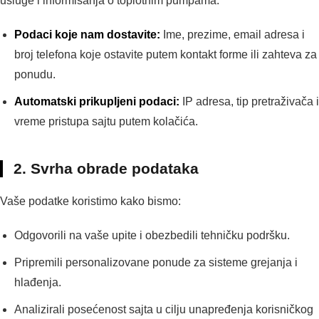
usluge i informisanja o toplotnim pumpama:
Podaci koje nam dostavite:
Ime, prezime, email adresa i
broj telefona koje ostavite putem kontakt forme ili zahteva za
ponudu.
Automatski prikupljeni podaci:
IP adresa, tip pretraživača i
vreme pristupa sajtu putem kolačića.
2. Svrha obrade podataka
Vaše podatke koristimo kako bismo:
Odgovorili na vaše upite i obezbedili tehničku podršku.
Pripremili personalizovane ponude za sisteme grejanja i
hlađenja.
Analizirali posećenost sajta u cilju unapređenja korisničkog