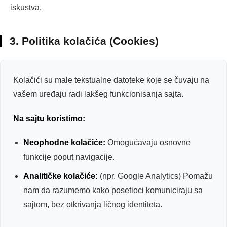
iskustva.
3. Politika kolačića (Cookies)
Kolačići su male tekstualne datoteke koje se čuvaju na
vašem uređaju radi lakšeg funkcionisanja sajta.
Na sajtu koristimo:
Neophodne kolačiće:
Omogućavaju osnovne
funkcije poput navigacije.
Analitičke kolačiće:
(npr. Google Analytics) Pomažu
nam da razumemo kako posetioci komuniciraju sa
sajtom, bez otkrivanja ličnog identiteta.