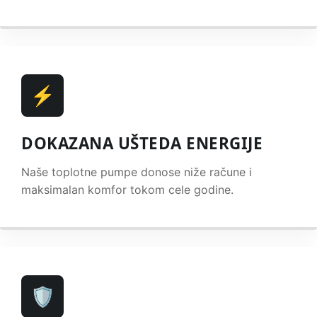
⚡
DOKAZANA UŠTEDA ENERGIJE
Naše toplotne pumpe donose niže račune i
maksimalan komfor tokom cele godine.
🛡️