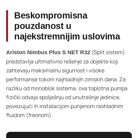
Beskompromisna
pouzdanost u
najekstremnijim uslovima
(Split sistem)
Ariston Nimbus Plus S NET R32
predstavlja ultimativno rešenje za objekte koji
zahtevaju maksimalnu sigurnost i visoke
performanse tokom najhladnijih zimskih dana. Za
razliku od monoblok sistema, ova toplotna pumpa
fizički odvaja spoljašnju od unutrašnje jedinice,
povezujući ih instalacijom punjenom rashladnim
fluidom (freonom).