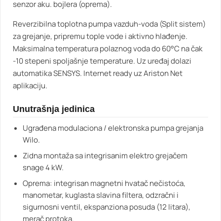
senzor aku. bojlera (oprema).
Reverzibilna toplotna pumpa vazduh-voda (Split sistem)
za grejanje, pripremu tople vode i aktivno hlađenje.
Maksimalna temperatura polaznog voda do 60°C na čak
-10 stepeni spoljašnje temperature. Uz uređaj dolazi
automatika SENSYS. Internet ready uz Ariston Net
aplikaciju.
Unutrašnja jedinica
Ugrađena modulaciona / elektronska pumpa grejanja
Wilo.
Zidna montaža sa integrisanim elektro grejačem
snage 4 kW.
Oprema: integrisan magnetni hvatač nečistoća,
manometar, kuglasta slavina filtera, odzračni i
sigurnosni ventil, ekspanziona posuda (12 litara),
merač protoka.