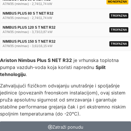
MONOFAZNA
A7/W35 (min/max) - 2,74/11,74 kW
NIMBUS PLUS 80 S T NET R32
TROFAZNA
A7/W35 (min/max) - 2,74/11,74 kW
NIMBUS PLUS 120 S T NET R32
TROFAZNA
A7/W35 (min/max) - 3,73/13,87 kW
NIMBUS PLUS 150 S T NET R32
TROFAZNA
A7/W35 (min/max) - 3,61/16,15 kW
Ariston Nimbus Plus S NET R32
je vrhunska toplotna
pumpa vazduh-voda koja koristi naprednu
Split
tehnologiju
.
Zahvaljujući fizičkom odvajanju unutrašnje i spoljašnje
jedinice (povezanih freonskom instalacijom), ovaj sistem
pruža apsolutnu sigurnost od smrzavanja i garantuje
stabilne performanse grejanja čak i pri ekstremno niskim
spoljnim temperaturama (do -20°C).
Zatraži ponudu