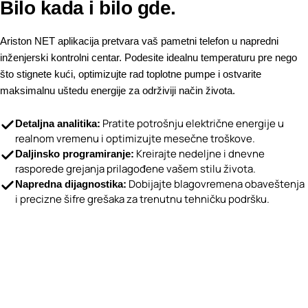
Bilo kada i bilo gde.
Ariston NET aplikacija pretvara vaš pametni telefon u napredni
inženjerski kontrolni centar. Podesite idealnu temperaturu pre nego
što stignete kući, optimizujte rad toplotne pumpe i ostvarite
maksimalnu uštedu energije za održiviji način života.
Pratite potrošnju električne energije u
Detaljna analitika:
realnom vremenu i optimizujte mesečne troškove.
Kreirajte nedeljne i dnevne
Daljinsko programiranje:
rasporede grejanja prilagođene vašem stilu života.
Dobijajte blagovremena obaveštenja
Napredna dijagnostika:
i precizne šifre grešaka za trenutnu tehničku podršku.