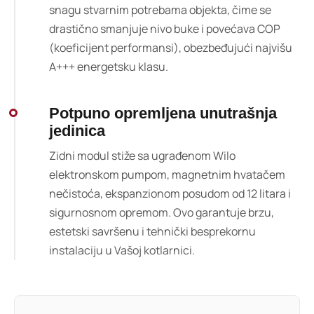
snagu stvarnim potrebama objekta, čime se
drastično smanjuje nivo buke i povećava COP
(koeficijent performansi), obezbeđujući najvišu
A+++ energetsku klasu.
Potpuno opremljena unutrašnja
jedinica
Zidni modul stiže sa ugrađenom Wilo
elektronskom pumpom, magnetnim hvatačem
nečistoća, ekspanzionom posudom od 12 litara i
sigurnosnom opremom. Ovo garantuje brzu,
estetski savršenu i tehnički besprekornu
instalaciju u Vašoj kotlarnici.