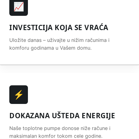
📈
INVESTICIJA KOJA SE VRAĆA
Uložite danas – uživajte u nižim računima i
komforu godinama u Vašem domu.
⚡
DOKAZANA UŠTEDA ENERGIJE
Naše toplotne pumpe donose niže račune i
maksimalan komfor tokom cele godine.