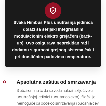
Svaka Nimbus Plus unutrašnja jedinica
dolazi sa serijski integrisanim
modulacionim elektro grejačem (back-
up). Ovo osigurava neprekidan rad i
dodatnu sigurnost grejnog sistema čak i
pri drastičnim padovima temperature.
Apsolutna zaštita od smrzavanja
S obzirom na to da se voda nalazi isključivo u
unutrašnjoj jedinici (unutar objekta), fizički je
nemoguće da dođe do smrzavanja i pucanja cevi,