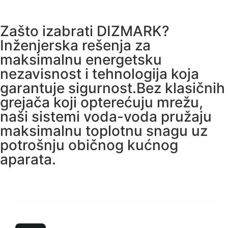
Zašto izabrati DIZMARK?
Inženjerska rešenja za
maksimalnu energetsku
nezavisnost i tehnologija koja
garantuje sigurnost.Bez klasičnih
grejača koji opterećuju mrežu,
naši sistemi voda-voda pružaju
maksimalnu toplotnu snagu uz
potrošnju običnog kućnog
aparata.