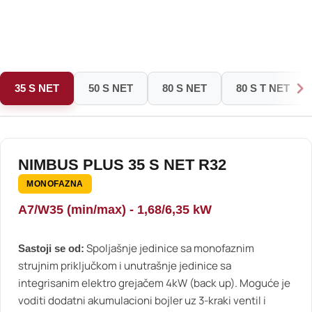
35 S NET
50 S NET
80 S NET
80 S T NET
NIMBUS PLUS 35 S NET R32
MONOFAZNA
A7/W35 (min/max) - 1,68/6,35 kW
Spoljašnje jedinice sa monofaznim
Sastoji se od:
strujnim priključkom i unutrašnje jedinice sa
integrisanim elektro grejačem 4kW (back up). Moguće je
voditi dodatni akumulacioni bojler uz 3-kraki ventil i