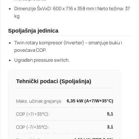
Dimenzije ŠxVxD: 600 x 716 x 358 mm | Neto težina: 37
kg
Spoljašnja jedinica
Twin rotary kompresor (Inverter) – smanjuje buku i
povećava COP.
Ugrađen pressure switch.
Tehnički podaci (Spoljašnja)
Maks. učinak grejanja:
6,35 kW (A+7/W+35°C)
COP (+7/+35°C):
5,1
COP (-7/+35°C):
3,1