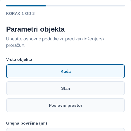
KORAK
1
OD 3
Parametri objekta
Unesite osnovne podatke za precizan inženjerski
proračun.
Vrsta objekta
Kuća
Stan
Poslovni prostor
Grejna površina (m²)