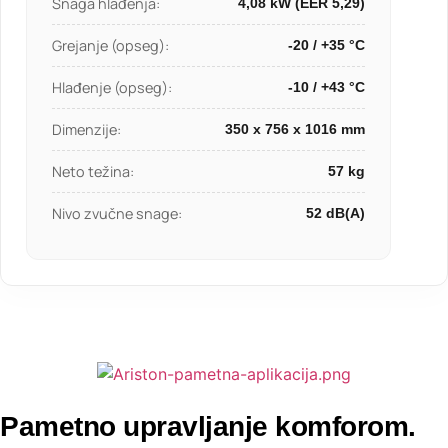
Snaga hlađenja:
4,08 kW (EER 5,29)
Grejanje (opseg):
-20 / +35 °C
Hlađenje (opseg):
-10 / +43 °C
Dimenzije:
350 x 756 x 1016 mm
Neto težina:
57 kg
Nivo zvučne snage:
52 dB(A)
Pametno upravljanje komforom.