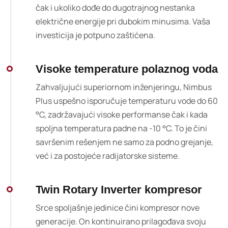
čak i ukoliko dođe do dugotrajnog nestanka
električne energije pri dubokim minusima. Vaša
investicija je potpuno zaštićena.
Visoke temperature polaznog voda
Zahvaljujući superiornom inženjeringu, Nimbus
Plus uspešno isporučuje temperaturu vode do 60
°C, zadržavajući visoke performanse čak i kada
spoljna temperatura padne na -10 °C. To je čini
savršenim rešenjem ne samo za podno grejanje,
već i za postojeće radijatorske sisteme.
Twin Rotary Inverter kompresor
Srce spoljašnje jedinice čini kompresor nove
generacije. On kontinuirano prilagođava svoju