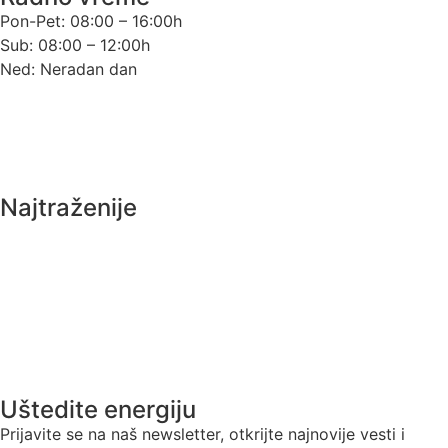
Pon-Pet: 08:00 – 16:00h
Sub: 08:00 – 12:00h
Ned: Neradan dan
Uslovi korišćenja
Politika privatnosti
Najtraženije
EcoBOX voda – voda
Ariston vazduh – voda
Geovaris zemlja – voda
Realizovani objekti
Uštedite energiju
Prijavite se na naš newsletter, otkrijte najnovije vesti i