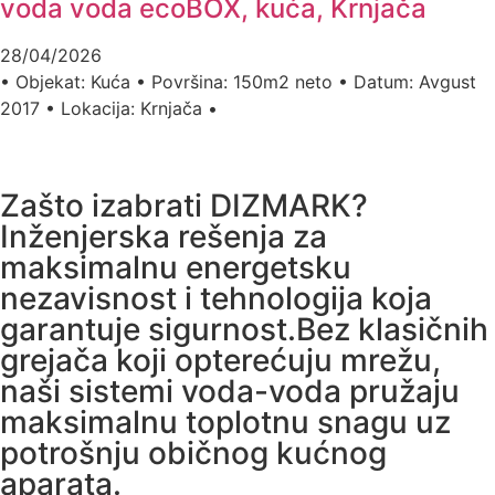
voda voda ecoBOX, kuća, Krnjača
28/04/2026
• Objekat: Kuća • Površina: 150m2 neto • Datum: Avgust
2017 • Lokacija: Krnjača •
Zašto izabrati DIZMARK?
Inženjerska rešenja za
maksimalnu energetsku
nezavisnost i tehnologija koja
garantuje sigurnost.Bez klasičnih
grejača koji opterećuju mrežu,
naši sistemi voda-voda pružaju
maksimalnu toplotnu snagu uz
potrošnju običnog kućnog
aparata.