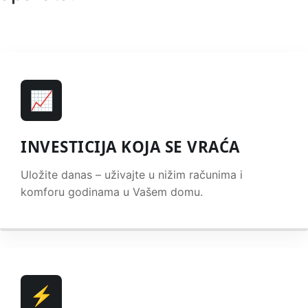
📈
INVESTICIJA KOJA SE VRAĆA
Uložite danas – uživajte u nižim računima i
komforu godinama u Vašem domu.
⚡