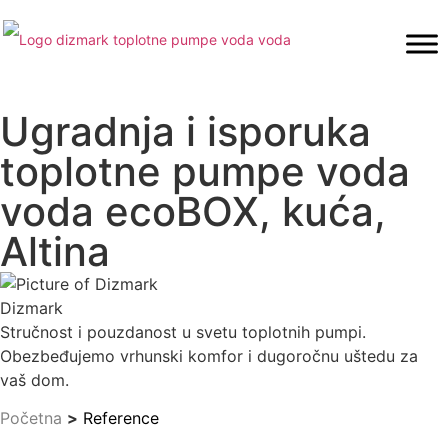
Ugradnja i isporuka
toplotne pumpe voda
voda ecoBOX, kuća,
Altina
Dizmark
Stručnost i pouzdanost u svetu toplotnih pumpi.
Obezbeđujemo vrhunski komfor i dugoročnu uštedu za
vaš dom.
Početna
>
Reference