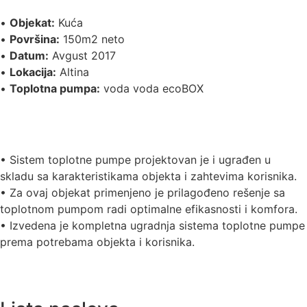
•
Objekat:
Kuća
•
Površina:
150m2 neto
•
Datum:
Avgust 2017
•
Lokacija:
Altina
•
Toplotna pumpa:
voda voda ecoBOX
• Sistem toplotne pumpe projektovan je i ugrađen u
skladu sa karakteristikama objekta i zahtevima korisnika.
• Za ovaj objekat primenjeno je prilagođeno rešenje sa
toplotnom pumpom radi optimalne efikasnosti i komfora.
• Izvedena je kompletna ugradnja sistema toplotne pumpe
prema potrebama objekta i korisnika.