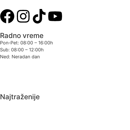
Dobanovački put 70, 11080, Beograd
Radno vreme
Pon-Pet: 08:00 – 16:00h
Sub: 08:00 – 12:00h
Ned: Neradan dan
Uslovi korišćenja
Politika privatnosti
Najtraženije
EcoBOX voda – voda
Ariston vazduh – voda
Geovaris zemlja – voda