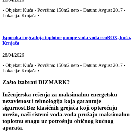
• Objekat: Kuća • Površina: 150m2 neto • Datum: Avgust 2017 •
Lokacija: Krnjača •
Isporuka i ugradnja toplotne pumpe voda voda ecoBOX, kuća,
Krnjača
28/04/2026
• Objekat: Kuća • Površina: 150m2 neto • Datum: Avgust 2017 •
Lokacija: Krnjača •
Zašto izabrati DIZMARK?
Inženjerska rešenja za maksimalnu energetsku
nezavisnost i tehnologija koja garantuje
sigurnost.Bez klasičnih grejača koji opterećuju
mrežu, naši sistemi voda-voda pružaju maksimalnu
toplotnu snagu uz potrošnju običnog kućnog
aparata.