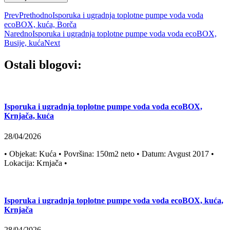
Prev
Prethodno
Isporuka i ugradnja toplotne pumpe voda voda
ecoBOX, kuća, Borča
Naredno
Isporuka i ugradnja toplotne pumpe voda voda ecoBOX,
Busije, kuća
Next
Ostali blogovi:
Isporuka i ugradnja toplotne pumpe voda voda ecoBOX,
Krnjača, kuća
28/04/2026
• Objekat: Kuća • Površina: 150m2 neto • Datum: Avgust 2017 •
Lokacija: Krnjača •
Isporuka i ugradnja toplotne pumpe voda voda ecoBOX, kuća,
Krnjača
28/04/2026