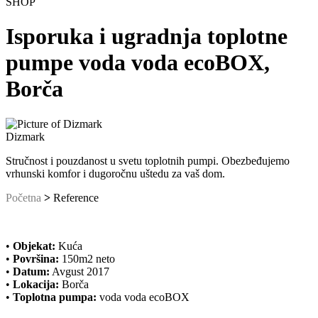
SHOP
Isporuka i ugradnja toplotne
pumpe voda voda ecoBOX,
Borča
Dizmark
Stručnost i pouzdanost u svetu toplotnih pumpi. Obezbeđujemo
vrhunski komfor i dugoročnu uštedu za vaš dom.
Početna
>
Reference
•
Objekat:
Kuća
•
Površina:
150m2 neto
•
Datum:
Avgust 2017
•
Lokacija:
Borča
•
Toplotna pumpa:
voda voda ecoBOX