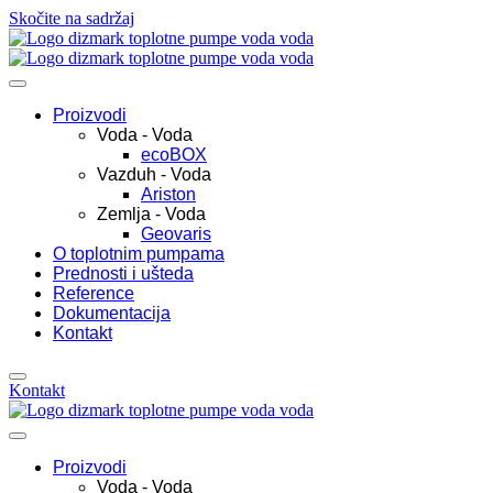
Skočite na sadržaj
Proizvodi
Voda - Voda
ecoBOX
Vazduh - Voda
Ariston
Zemlja - Voda
Geovaris
O toplotnim pumpama
Prednosti i ušteda
Reference
Dokumentacija
Kontakt
Kontakt
Proizvodi
Voda - Voda