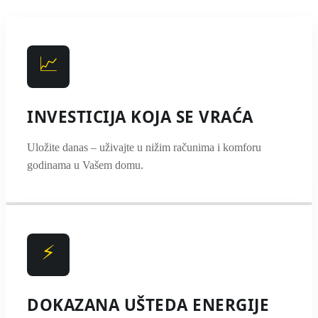
📈
INVESTICIJA KOJA SE VRAĆA
Uložite danas – uživajte u nižim računima i komforu
godinama u Vašem domu.
⚡
DOKAZANA UŠTEDA ENERGIJE