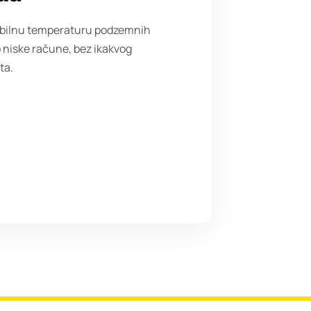
stabilnu temperaturu podzemnih
o niske račune, bez ikakvog
ta.