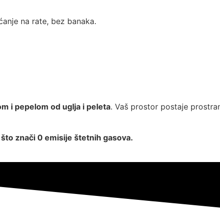
ćanje na rate, bez banaka.
 i pepelom od uglja i peleta
. Vaš prostor postaje prostra
,
što znači 0 emisije štetnih gasova.