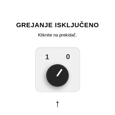
GREJANJE ISKLJUČENO
Kliknite na prekidač.
0
1
↑