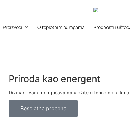
Proizvodi
O toplotnim pumpama
Prednosti i ušted
Priroda kao energent
Dizmark Vam omogućava da uložite u tehnologiju koja č
Besplatna procena