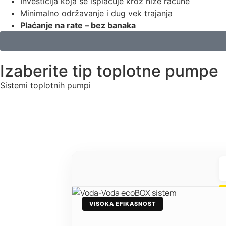
Investicija koja se isplaćuje kroz niže račune
Minimalno održavanje i dug vek trajanja
Plaćanje na rate – bez banaka
Izaberite tip toplotne pumpe
Sistemi toplotnih pumpi
VISOKA EFIKASNOST