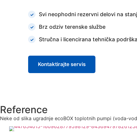
Svi neophodni rezervni delovi na stan
Brz odziv terenske službe
Stručna i licencirana tehnička podršk
Kontaktirajte servis
Reference
Neke od slika ugradnje ecoBOX toplotnih pumpi (voda-vod