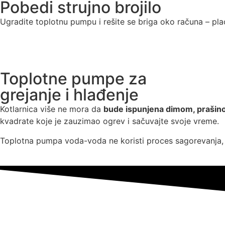
Pobedi strujno brojilo
Ugradite toplotnu pumpu i rešite se briga oko računa – pla
Toplotne pumpe za
grejanje i hlađenje
Kotlarnica više ne mora da
bude ispunjena dimom, prašinom
kvadrate koje je zauzimao ogrev i sačuvajte svoje vreme.
Toplotna pumpa voda-voda ne koristi proces sagorevanja