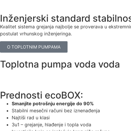
Inženjerski standard stabilnos
Kvalitet sistema grejanja najbolje se proverava u ekstremn
postulat vrhunskog inženjeringa.
O TOPLOTNIM PUMPAMA
Toplotna pumpa voda voda
Prednosti ecoBOX:
Smanjite potrošnju energije do 90%
Stabilni mesečni računi bez iznenađenja
Najtiši rad u klasi
3u1 – grejanje, hlađenje i topla voda