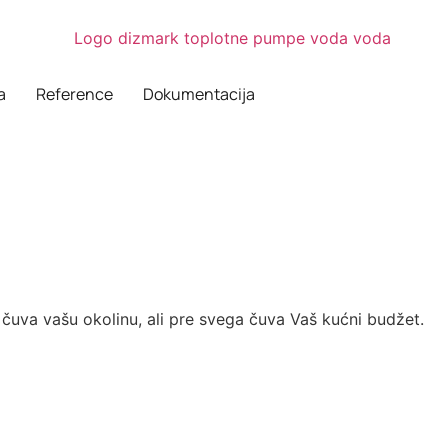
a
Reference
Dokumentacija
uva vašu okolinu, ali pre svega čuva Vaš kućni budžet.